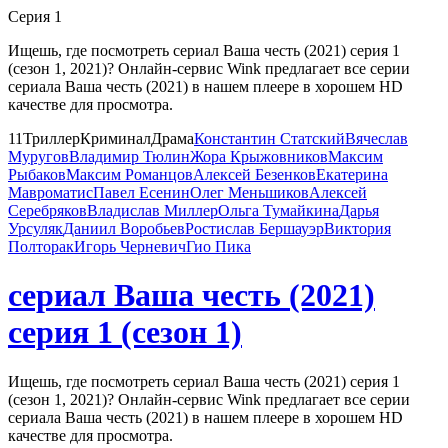
Серия 1
Ищешь, где посмотреть сериал Ваша честь (2021) серия 1
(сезон 1, 2021)? Онлайн-сервис Wink предлагает все серии
сериала Ваша честь (2021) в нашем плеере в хорошем HD
качестве для просмотра.
1
1
Триллер
Криминал
Драма
Константин Статский
Вячеслав
Муругов
Владимир Тюлин
Жора Крыжовников
Максим
Рыбаков
Максим Романцов
Алексей Безенков
Екатерина
Мавроматис
Павел Есенин
Олег Меньшиков
Алексей
Серебряков
Владислав Миллер
Ольга Тумайкина
Дарья
Урсуляк
Даниил Воробьев
Ростислав Бершауэр
Виктория
Полторак
Игорь Черневич
Гио Пика
сериал Ваша честь (2021)
серия 1 (сезон 1)
Ищешь, где посмотреть сериал Ваша честь (2021) серия 1
(сезон 1, 2021)? Онлайн-сервис Wink предлагает все серии
сериала Ваша честь (2021) в нашем плеере в хорошем HD
качестве для просмотра.